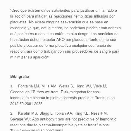
“Creo que existen datos suficientes para justificar un llamado a
la acción para mitigar las reacciones hemolíticas influidas por
plaquetas. No existe ninguna aseveración que se base en
evidencia ya que, actualmente, no podemos predecir con certeza
qué pacientes o donantes están en alto riesgo. Los servicios de
transfusión deben respetar ABO por plaquetas tanto como sea
posible y buscar de forma proactiva cualquier ocurrencia de
reacción, así como trabajar con sus proveedores de sangre para
minimizar su aparición”.
Bibligrafía
1. Fontaine MJ, Mills AM, Weiss S, Hong WJ, Viele M,
Goodnough LT: How we treat: Risk mitigation for abo-
incompatible plasma in plateletpheresis products. Transfusion
2012;52:2081-2085.
2. Karafin MS, Blagg L, Tobian AA, King KE, Ness PM,
Savage WJ: Abo antibody titers are not predictive of hemolytic
reactions due to plasma-incompatible platelet transfusions.
Transfusion 2012;52:2087-2093.