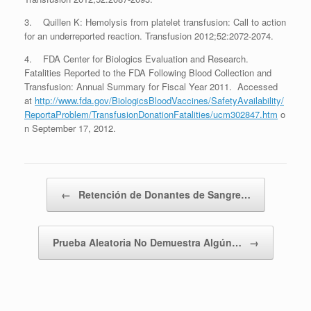
3. Quillen K: Hemolysis from platelet transfusion: Call to action
for an underreported reaction. Transfusion 2012;52:2072-2074.
4. FDA Center for Biologics Evaluation and Research.
Fatalities Reported to the FDA Following Blood Collection and
Transfusion: Annual Summary for Fiscal Year 2011. Accessed
at
http://www.fda.gov/BiologicsBloodVaccines/SafetyAvailability/
ReportaProblem/TransfusionDonationFatalities/ucm302847.htm
o
n September 17, 2012.
Post navigation
←
Retención de Donantes de Sangre…
Prueba Aleatoria No Demuestra Algún…
→