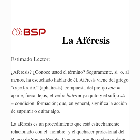
La Aféresis
Estimado Lector:
¿Aféresis? ¿Conoce usted el término? Seguramente, si o, al
menos, ha escuchado hablar de él. Aféresis viene del griego
“αφαίρεσις” (aphaíresis), compuesta del prefijo
apo
=
aparte, fuera, lejos; el verbo
hairo
= yo quito y el sufijo
sis
= condición, formación; que, en general, significa la acción
de suprimir o quitar algo.
La aféresis es un procedimiento que está estrechamente
relacionado con el nombre y el quehacer profesional del
Banco de Sangre Puebla. Con gran orgullo podemos decir