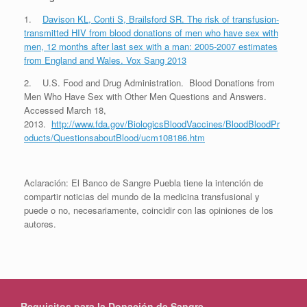
1.
Davison KL, Conti S, Brailsford SR. The risk of transfusion-
transmitted HIV from blood donations of men who have sex with
men, 12 months after last sex with a man: 2005-2007 estimates
from England and Wales. Vox Sang 2013
2. U.S. Food and Drug Administration. Blood Donations from
Men Who Have Sex with Other Men Questions and Answers.
Accessed March 18,
2013.
http://www.fda.gov/BiologicsBloodVaccines/BloodBloodPr
oducts/QuestionsaboutBlood/ucm108186.htm
Aclaración: El Banco de Sangre Puebla tiene la intención de
compartir noticias del mundo de la medicina transfusional y
puede o no, necesariamente, coincidir con las opiniones de los
autores.
Requisitos para la Donación de Sangre