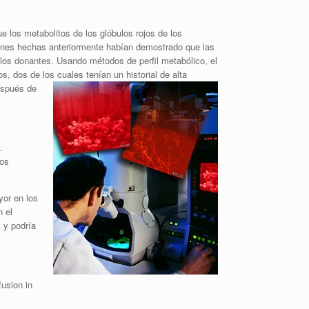
los metabolitos de los glóbulos rojos de los
iones hechas anteriormente habían demostrado que las
 los donantes. Usando métodos de perfil metabólico, el
 dos de los cuales tenían un historial de alta
espués de
.
los
yor en los
n el
 y podría
usion in