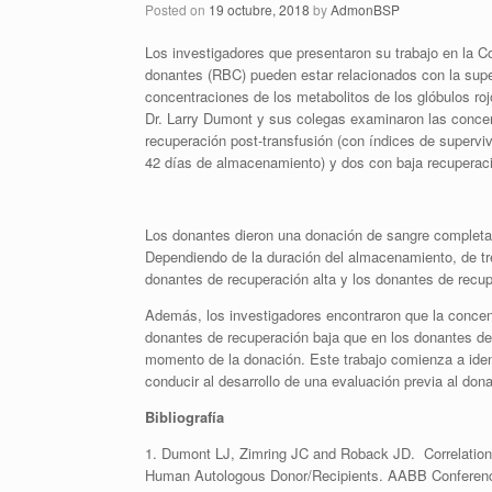
Posted on
19 octubre, 2018
by
AdmonBSP
Los investigadores que presentaron su trabajo en la 
donantes (RBC) pueden estar relacionados con la supe
concentraciones de los metabolitos de los glóbulos ro
Dr. Larry Dumont y sus colegas examinaron las concent
recuperación post-transfusión (con índices de superv
42 días de almacenamiento) y dos con baja recuperac
Los donantes dieron una donación de sangre completa q
Dependiendo de la duración del almacenamiento, de tre
donantes de recuperación alta y los donantes de recup
Además, los investigadores encontraron que la concent
donantes de recuperación baja que en los donantes de 
momento de la donación. Este trabajo comienza a identi
conducir al desarrollo de una evaluación previa al dona
Bibliografía
1. Dumont LJ, Zimring JC and Roback JD. Correlation
Human Autologous Donor/Recipients. AABB Conferenc