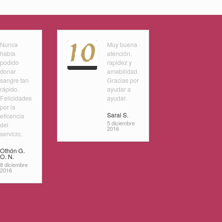
Nunca
Muy buena
había
atención,
podido
rapidez y
donar
amabilidad.
sangre tan
Gracias por
rápido.
ayudar a
Felicidades
ayudar.
por la
Sarai S.
eficencia
5 diciembre
del
2016
servicio.
Othón G.
O. N.
8 diciembre
2016