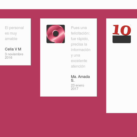
El personal
Pues una
es muy
felicitación:
amable
fue rápido,
precisa la
Celia V M
información
3 noviembre
y una
2016
excelente
atención
Ma. Amada
S.
23 enero
2017