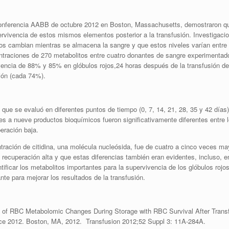
Conferencia AABB de octubre 2012 en Boston, Massachusetts, demostraron que 
rvivencia de estos mismos elementos posterior a la transfusión. Investigac
jos cambian mientras se almacena la sangre y que estos niveles varían entre
raciones de 270 metabolitos entre cuatro donantes de sangre experimentados,
ivencia de 88% y
85% en glóbulos rojos,24 horas después de la transfusión d
ión (cada 74%).
ue se evaluó en diferentes puntos de tiempo (0, 7, 14, 21, 28, 35 y 42 días)
s a nueve productos bioquímicos fueron significativamente diferentes entre 
eración baja.
ración de citidina, una molécula nucleósida, fue de cuatro a cinco veces ma
recuperación alta y que estas diferencias también eran evidentes, incluso, e
ficar los metabolitos importantes para la supervivencia de los glóbulos rojos
nte para mejorar los resultados de la transfusión.
 of RBC Metabolomic Changes During Storage with RBC Survival After Transf
e 2012. Boston, MA, 2012. Transfusion 2012;52 Suppl 3: 11A-284A.