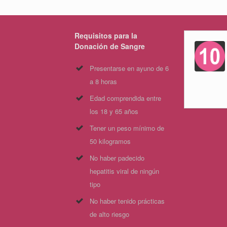
Requisitos para la
Donación de Sangre
Presentarse en ayuno de 6
a 8 horas
Edad comprendida entre
los 18 y 65 años
Tener un peso mínimo de
50 kilogramos
No haber padecido
hepatitis viral de ningún
tipo
No haber tenido prácticas
de alto riesgo