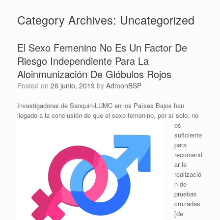
Category Archives:
Uncategorized
El Sexo Femenino No Es Un Factor De
Riesgo Independiente Para La
Aloinmunización De Glóbulos Rojos
Posted on
26 junio, 2019
by
AdmonBSP
Investigadores de Sanquin-LUMC en los Países Bajos han
llegado a la conclusión de que el sexo femenino, por sí
solo, no
es
suficiente
para
recomend
ar la
realizació
n de
pruebas
cruzadas
[de