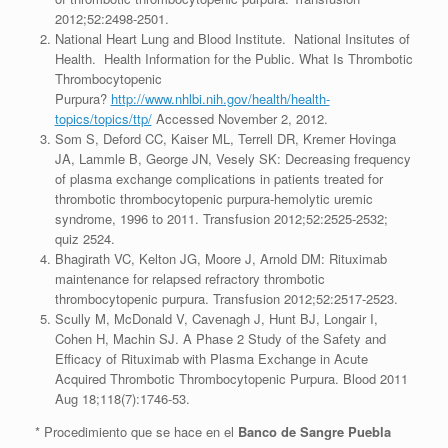
2012;52:2498-2501.
National Heart Lung and Blood Institute. National Insitutes of
Health. Health Information for the Public. What Is Thrombotic
Thrombocytopenic
Purpura?
http://www.nhlbi.nih.gov/health/health-
topics/topics/ttp/
Accessed November 2, 2012.
Som S, Deford CC, Kaiser ML, Terrell DR, Kremer Hovinga
JA, Lammle B, George JN, Vesely SK: Decreasing frequency
of plasma exchange complications in patients treated for
thrombotic thrombocytopenic purpura-hemolytic uremic
syndrome, 1996 to 2011. Transfusion 2012;52:2525-2532;
quiz 2524.
Bhagirath VC, Kelton JG, Moore J, Arnold DM: Rituximab
maintenance for relapsed refractory thrombotic
thrombocytopenic purpura. Transfusion 2012;52:2517-2523.
Scully M, McDonald V, Cavenagh J, Hunt BJ, Longair I,
Cohen H, Machin SJ. A Phase 2 Study of the Safety and
Efficacy of Rituximab with Plasma Exchange in Acute
Acquired Thrombotic Thrombocytopenic Purpura. Blood 2011
Aug 18;118(7):1746-53.
* Procedimiento que se hace en el
Banco de Sangre Puebla