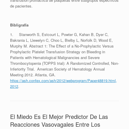
transfusión profiláctica de plaquetas entre subgrupos específicos
de pacientes.
Bibligrafía
1. Stanworth S, Estcourt L, Powter G, Kahan B, Dyer C,
Bakrania L, Llewelyn C, Choo L, Bielby L, Norfolk D, Wood E,
Murphy M. Abstract 1: The Effect of a No-Prophylactic Versus
Prophylactic Platelet Transfusion Strategy on Bleeding in
Patients with Hematological Malignancies and Severe
Thrombocytopenia (TOPPS trial): A Randomized Controlled, Non-
Inferiority Trial. American Society of Hematology Annual
Meeting 2012. Atlanta, GA.
https://ash.confex.com/ash/2012/webprogram/Paper48819.html,
2012
.
El Miedo Es El Mejor Predictor De Las
Reacciones Vasovagales Entre Los