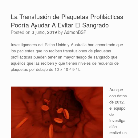
La Transfusión de Plaquetas Profilácticas
Podría Ayudar A Evitar El Sangrado
Posted on
3 junio, 2019
by
AdmonBSP
Investigadores del Reino Unido y Australia han encontrado que
los pacientes que no reciben transfusiones de plaquetas
profilácticas pueden tener un mayor riesgo de sangrado que
aquéllos que las reciben y que tienen niveles de recuento de
plaquetas por debajo de 10 × 10 ^ 9 / L.
Aunque
con datos
de 2012,
el equipo
de
investiga
ción
realizó un