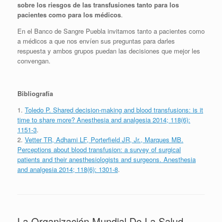
sobre los riesgos de las transfusiones tanto para los
pacientes como para los médicos
.
En el Banco de Sangre Puebla invitamos tanto a pacientes como
a médicos a que nos envíen sus preguntas para darles
respuesta y ambos grupos puedan las decisiones que mejor les
convengan.
Bibliografía
1.
Toledo P. Shared decision-making and blood transfusions: is it
time to share more? Anesthesia and analgesia 2014; 118(6):
1151-3
.
2.
Vetter TR, Adhami LF, Porterfield JR, Jr., Marques MB.
Perceptions about blood transfusion: a survey of surgical
patients and their anesthesiologists and surgeons. Anesthesia
and analgesia 2014; 118(6): 1301-8
.
La Organización Mundial De La Salud