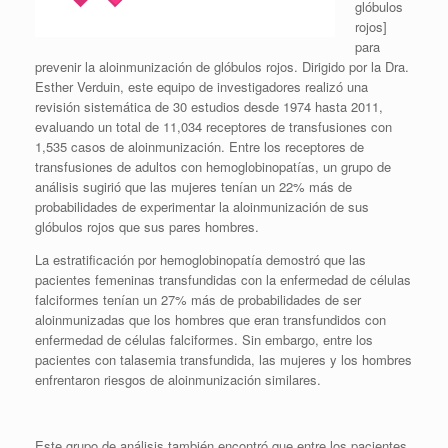
glóbulos
rojos]
para
prevenir la aloinmunización de glóbulos rojos. Dirigido por la Dra.
Esther Verduin, este equipo de investigadores realizó una
revisión sistemática de 30 estudios desde 1974 hasta 2011,
evaluando un total de 11,034 receptores de transfusiones con
1,535 casos de aloinmunización. Entre los receptores de
transfusiones de adultos con hemoglobinopatías, un grupo de
análisis sugirió que las mujeres tenían un 22% más de
probabilidades de experimentar la aloinmunización de sus
glóbulos rojos que sus pares hombres.
La estratificación por hemoglobinopatía demostró que las
pacientes femeninas transfundidas con la enfermedad de células
falciformes tenían un 27% más de probabilidades de ser
aloinmunizadas que los hombres que eran transfundidos con
enfermedad de células falciformes. Sin embargo, entre los
pacientes con talasemia transfundida, las mujeres y los hombres
enfrentaron riesgos de aloinmunización similares.
Este grupo de análisis también encontró que entre los pacientes