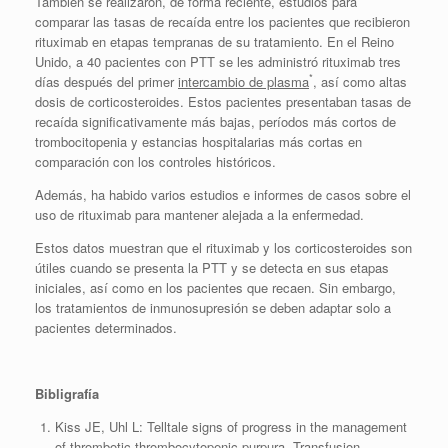
También se realizaron, de forma reciente, estudios para
comparar las tasas de recaída entre los pacientes que recibieron
rituximab en etapas tempranas de su tratamiento. En el Reino
Unido, a 40 pacientes con PTT se les administró rituximab tres
*
días después del primer
intercambio de plasma
, así como altas
dosis de corticosteroides. Estos pacientes presentaban tasas de
recaída significativamente más bajas, períodos más cortos de
trombocitopenia y estancias hospitalarias más cortas en
comparación con los controles históricos.
Además, ha habido varios estudios e informes de casos sobre el
uso de rituximab para mantener alejada a la enfermedad.
Estos datos muestran que el rituximab y los corticosteroides son
útiles cuando se presenta la PTT y se detecta en sus etapas
iniciales, así como en los pacientes que recaen. Sin embargo,
los tratamientos de inmunosupresión se deben adaptar solo a
pacientes determinados.
Bibligrafía
Kiss JE, Uhl L: Telltale signs of progress in the management
of thrombotic thrombocytopenic purpura. Transfusion